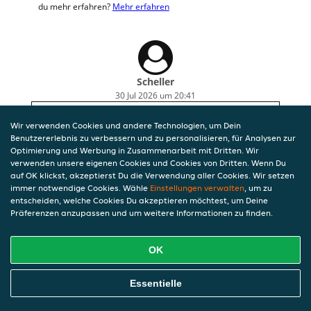
du mehr erfahren?
Mehr erfahren
Scheller
30 Jul 2026 um 20:41
waren zwar keine Spaghetti, sondern Penne, aber
Wir verwenden Cookies und andere Technologien, um Dein
sehr lecker!
Benutzererlebnis zu verbessern und zu personalisieren, für Analysen zur
Optimierung und Werbung in Zusammenarbeit mit Dritten. Wir
verwenden unsere eigenen Cookies und Cookies von Dritten. Wenn Du
auf OK klickst, akzeptierst Du die Verwendung aller Cookies. Wir setzen
immer notwendige Cookies. Wähle
Einstellungen verwalten
, um zu
entscheiden, welche Cookies Du akzeptieren möchtest, um Deine
Präferenzen anzupassen und um weitere Informationen zu finden.
OK
Essentielle