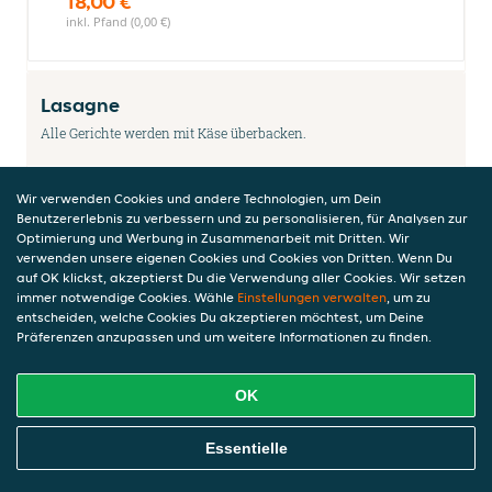
18,00 €
inkl. Pfand (0,00 €)
Lasagne
Alle Gerichte werden mit Käse überbacken.
Wir verwenden Cookies und andere Technologien, um Dein
Lasagne Pollo
Benutzererlebnis zu verbessern und zu personalisieren, für Analysen zur
Optimierung und Werbung in Zusammenarbeit mit Dritten. Wir
mit Hähnchen, Champignons und Curry-
verwenden unsere eigenen Cookies und Cookies von Dritten. Wenn Du
Sahnesauce
auf OK klickst, akzeptierst Du die Verwendung aller Cookies. Wir setzen
11,50 €
immer notwendige Cookies. Wähle
Einstellungen verwalten
, um zu
entscheiden, welche Cookies Du akzeptieren möchtest, um Deine
inkl. Pfand (0,00 €)
Präferenzen anzupassen und um weitere Informationen zu finden.
OK
Lasagne alla Bolognese
mit Tomaten-Hackfleischsauce
Online Essen Bestellen
Essentielle
16,00 €
inkl. Pfand (0,00 €)