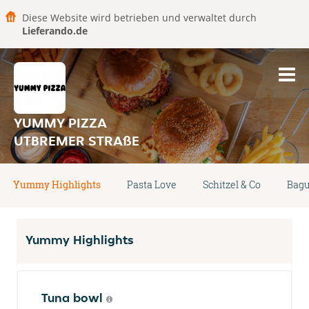
Diese Website wird betrieben und verwaltet durch
Lieferando.de
YUMMY PIZZA
UTBREMER STRAßE
Yummy Highlights
Pasta Love
Schitzel & Co
Bagu
Yummy Highlights
Tuna bowl